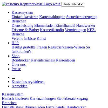
Kassensystem
Einfach kassieren
Kartenzahlungen
Steuerberaterzugang
Branchen
Dienstleistung
Blumenladen
Einzelhandel
Handwerker
Friseure & Barber
Kosmetikstudio
Vermietungen
KFZ-
Branche
Vereine
Imbisse
Kunst
Hilfe
Häufig gestellte Fragen
Registrierkassen-Wissen
So
funktioniert's
Shop
Bondrucker
Kartenterminals
Kassenladen
Über uns
Preise
☰
Kostenlos registrieren
Anmelden
Kassensystem
Einfach kassieren
Kartenzahlungen
Steuerberaterzugang
Branchen
Dienstleistung
Blumenladen
Einzelhandel
Handwerker