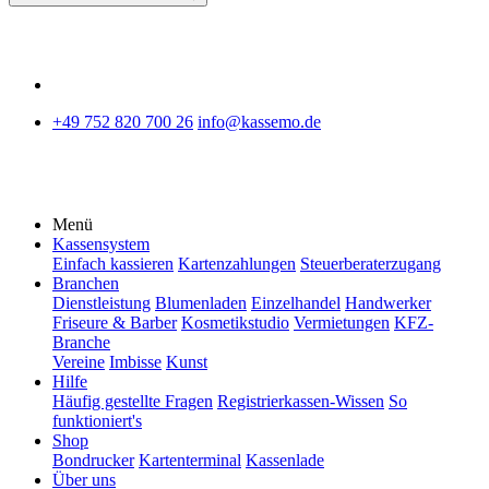
+49 752 820 700 26
info@kassemo.de
Menü
Kassensystem
Einfach kassieren
Kartenzahlungen
Steuerberaterzugang
Branchen
Dienstleistung
Blumenladen
Einzelhandel
Handwerker
Friseure & Barber
Kosmetikstudio
Vermietungen
KFZ-
Branche
Vereine
Imbisse
Kunst
Hilfe
Häufig gestellte Fragen
Registrierkassen-Wissen
So
funktioniert's
Shop
Bondrucker
Kartenterminal
Kassenlade
Über uns