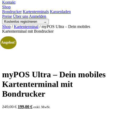
Kontakt
Shop
Bondrucker
Kartenterminals
Kassenladen
Preise
Über uns
Anmelden
Kostenlos registrieren →
Shop
/
Kartenterminal
/ myPOS Ultra – Dein mobiles
Kartenterminal mit Bondrucker
Angebot!
myPOS Ultra – Dein mobiles
Kartenterminal mit
Bondrucker
Ursprünglicher
Aktueller
249,00
€
199,00
€
exkl. MwSt.
Preis
Preis
war:
ist: