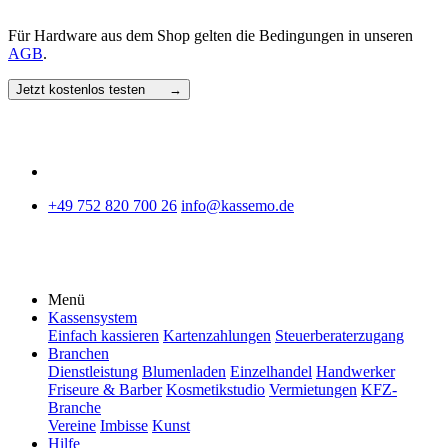
Für Hardware aus dem Shop gelten die Bedingungen in unseren
AGB
.
Jetzt kostenlos testen →
+49 752 820 700 26
info@kassemo.de
Menü
Kassensystem
Einfach kassieren
Kartenzahlungen
Steuerberaterzugang
Branchen
Dienstleistung
Blumenladen
Einzelhandel
Handwerker
Friseure & Barber
Kosmetikstudio
Vermietungen
KFZ-
Branche
Vereine
Imbisse
Kunst
Hilfe