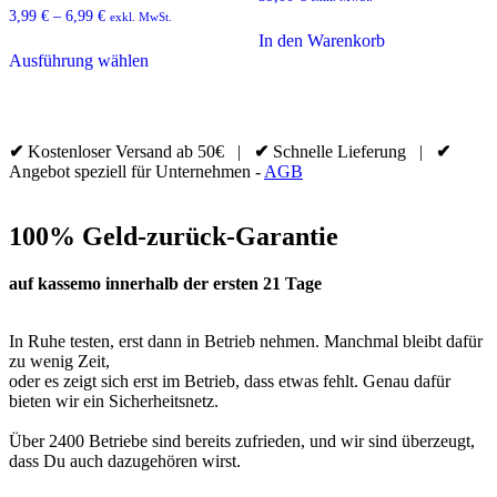
3,99
€
–
6,99
€
exkl. MwSt.
In den Warenkorb
Dieses
Ausführung wählen
Produkt
weist
mehrere
Varianten
auf.
✔
Kostenloser Versand ab 50€ |
✔
Schnelle Lieferung |
✔
Die
Angebot speziell für Unternehmen -
AGB
Optionen
können
auf
100% Geld-zurück-Garantie
der
Produktseite
gewählt
auf kassemo innerhalb der ersten 21 Tage
werden
In Ruhe testen, erst dann in Betrieb nehmen. Manchmal bleibt dafür
zu wenig Zeit,
oder es zeigt sich erst im Betrieb, dass etwas fehlt. Genau dafür
bieten wir ein Sicherheitsnetz.
Über 2400 Betriebe sind bereits zufrieden, und wir sind überzeugt,
dass Du auch dazugehören wirst.