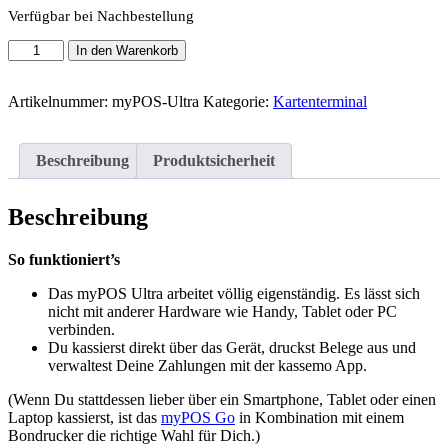
Verfügbar bei Nachbestellung
myPOS
In den Warenkorb
Ultra
-
Dein
Artikelnummer:
myPOS-Ultra
Kategorie:
Kartenterminal
mobiles
Kartenterminal
mit
Beschreibung
Produktsicherheit
Bondrucker
Menge
Beschreibung
So funktioniert’s
Das myPOS Ultra arbeitet völlig eigenständig. Es lässt sich
nicht mit anderer Hardware wie Handy, Tablet oder PC
verbinden.
Du kassierst direkt über das Gerät, druckst Belege aus und
verwaltest Deine Zahlungen mit der kassemo App.
(Wenn Du stattdessen lieber über ein Smartphone, Tablet oder einen
Laptop kassierst, ist das
myPOS Go
in Kombination mit einem
Bondrucker die richtige Wahl für Dich.)