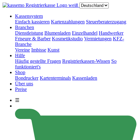
Kassensystem
Einfach kassieren
Kartenzahlungen
Steuerberaterzugang
Branchen
Dienstleistung
Blumenladen
Einzelhandel
Handwerker
Friseure & Barber
Kosmetikstudio
Vermietungen
KFZ-
Branche
Vereine
Imbisse
Kunst
Hilfe
Häufig gestellte Fragen
Registrierkassen-Wissen
So
funktioniert's
Shop
Bondrucker
Kartenterminals
Kassenladen
Über uns
Preise
☰