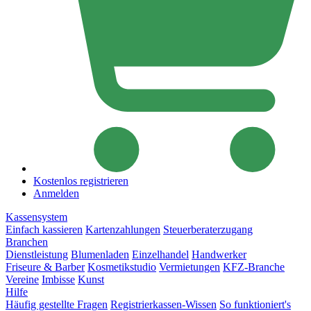
Kostenlos registrieren
Anmelden
Kassensystem
Einfach kassieren
Kartenzahlungen
Steuerberaterzugang
Branchen
Dienstleistung
Blumenladen
Einzelhandel
Handwerker
Friseure & Barber
Kosmetikstudio
Vermietungen
KFZ-Branche
Vereine
Imbisse
Kunst
Hilfe
Häufig gestellte Fragen
Registrierkassen-Wissen
So funktioniert's