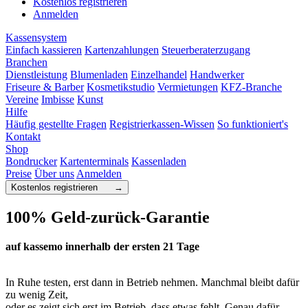
Kostenlos registrieren
Anmelden
Kassensystem
Einfach kassieren
Kartenzahlungen
Steuerberaterzugang
Branchen
Dienstleistung
Blumenladen
Einzelhandel
Handwerker
Friseure & Barber
Kosmetikstudio
Vermietungen
KFZ-Branche
Vereine
Imbisse
Kunst
Hilfe
Häufig gestellte Fragen
Registrierkassen-Wissen
So funktioniert's
Kontakt
Shop
Bondrucker
Kartenterminals
Kassenladen
Preise
Über uns
Anmelden
Kostenlos registrieren →
100% Geld-zurück-Garantie
auf kassemo innerhalb der ersten 21 Tage
In Ruhe testen, erst dann in Betrieb nehmen. Manchmal bleibt dafür
zu wenig Zeit,
oder es zeigt sich erst im Betrieb, dass etwas fehlt. Genau dafür