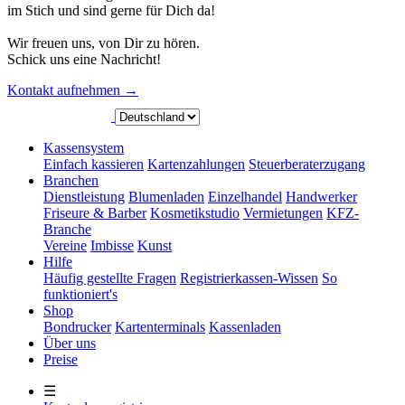
im Stich und sind gerne für Dich da!
Wir freuen uns, von Dir zu hören.
Schick uns eine Nachricht!
Kontakt aufnehmen
→
Kassensystem
Einfach kassieren
Kartenzahlungen
Steuerberaterzugang
Branchen
Dienstleistung
Blumenladen
Einzelhandel
Handwerker
Friseure & Barber
Kosmetikstudio
Vermietungen
KFZ-
Branche
Vereine
Imbisse
Kunst
Hilfe
Häufig gestellte Fragen
Registrierkassen-Wissen
So
funktioniert's
Shop
Bondrucker
Kartenterminals
Kassenladen
Über uns
Preise
☰