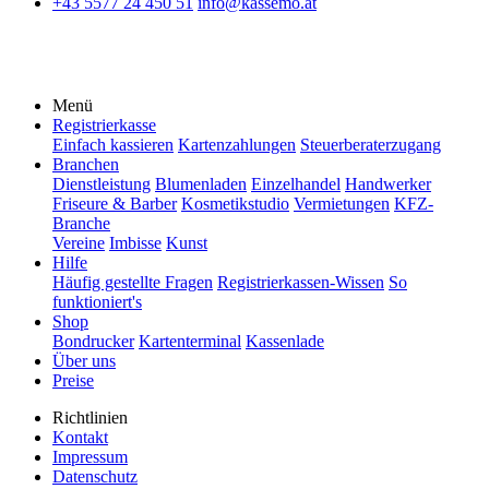
+43 5577 24 450 51
info@kassemo.at
Menü
Registrierkasse
Einfach kassieren
Kartenzahlungen
Steuerberaterzugang
Branchen
Dienstleistung
Blumenladen
Einzelhandel
Handwerker
Friseure & Barber
Kosmetikstudio
Vermietungen
KFZ-
Branche
Vereine
Imbisse
Kunst
Hilfe
Häufig gestellte Fragen
Registrierkassen-Wissen
So
funktioniert's
Shop
Bondrucker
Kartenterminal
Kassenlade
Über uns
Preise
Richtlinien
Kontakt
Impressum
Datenschutz