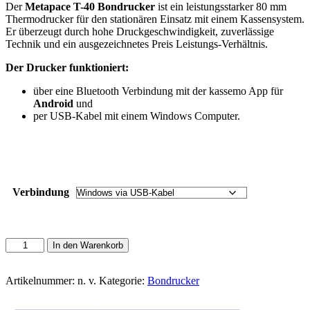
Der
Metapace T-40 Bondrucker
ist ein leistungsstarker 80 mm
Thermodrucker für den stationären Einsatz mit einem Kassensystem.
Er überzeugt durch hohe Druckgeschwindigkeit, zuverlässige
Technik und ein ausgezeichnetes Preis Leistungs-Verhältnis.
Der Drucker funktioniert:
über eine Bluetooth Verbindung mit der kassemo App für
Android
und
per USB-Kabel mit einem Windows Computer.
Verbindung
Metapace
In den Warenkorb
T-
40
Bondrucker
Artikelnummer:
n. v.
Kategorie:
Bondrucker
für
Android/Windows