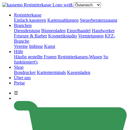
Registrierkasse
Einfach kassieren
Kartenzahlungen
Steuerberaterzugang
Branchen
Dienstleistung
Blumenladen
Einzelhandel
Handwerker
Friseure & Barber
Kosmetikstudio
Vermietungen
KFZ-
Branche
Vereine
Imbisse
Kunst
Hilfe
Häufig gestellte Fragen
Registrierkassen-Wissen
So
funktioniert's
Shop
Bondrucker
Kartenterminals
Kassenladen
Über uns
Preise
☰