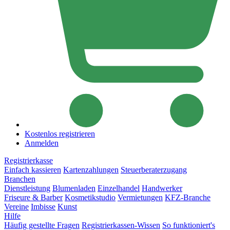
Kostenlos registrieren
Anmelden
Registrierkasse
Einfach kassieren
Kartenzahlungen
Steuerberaterzugang
Branchen
Dienstleistung
Blumenladen
Einzelhandel
Handwerker
Friseure & Barber
Kosmetikstudio
Vermietungen
KFZ-Branche
Vereine
Imbisse
Kunst
Hilfe
Häufig gestellte Fragen
Registrierkassen-Wissen
So funktioniert's