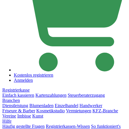
Kostenlos registrieren
Anmelden
Registrierkasse
Einfach kassieren
Kartenzahlungen
Steuerberaterzugang
Branchen
Dienstleistung
Blumenladen
Einzelhandel
Handwerker
Friseure & Barber
Kosmetikstudio
Vermietungen
KFZ-Branche
Vereine
Imbisse
Kunst
Hilfe
Häufig gestellte Fragen
Registrierkassen-Wissen
So funktioniert's