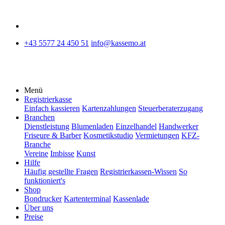
+43 5577 24 450 51
info@kassemo.at
Menü
Registrierkasse
Einfach kassieren
Kartenzahlungen
Steuerberaterzugang
Branchen
Dienstleistung
Blumenladen
Einzelhandel
Handwerker
Friseure & Barber
Kosmetikstudio
Vermietungen
KFZ-
Branche
Vereine
Imbisse
Kunst
Hilfe
Häufig gestellte Fragen
Registrierkassen-Wissen
So
funktioniert's
Shop
Bondrucker
Kartenterminal
Kassenlade
Über uns
Preise