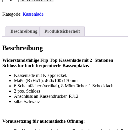
Kassenlade
mit
Klappdeckel
Kategorie:
Kassenlade
Metapace
K-
3
Beschreibung
Produktsicherheit
Menge
Beschreibung
Widerstandsfähige Flip-Top-Kassenlade mit 2- Stationen
Schloss für hoch frequentierte Kassenplätze.
Kassenlade mit Klappdeckel.
Maße (BxHxT): 460x100x170mm
6 Scheinfächer (vertikal), 8 Münzfächer, 1 Scheckfach
2 pos. Schloss
Anschluss an Kassendrucker, RJ12
silber/schwarz
Voraussetzung für automatische Öffnung: