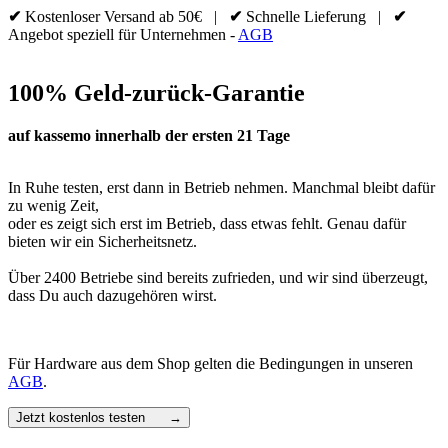
auf.
auf.
✔
Kostenloser Versand ab 50€ |
✔
Schnelle Lieferung |
✔
Die
Die
Angebot speziell für Unternehmen -
AGB
Optionen
Optionen
können
können
auf
auf
100% Geld-zurück-Garantie
der
der
Produktseite
Produktseite
gewählt
gewählt
auf kassemo innerhalb der ersten 21 Tage
werden
werden
In Ruhe testen, erst dann in Betrieb nehmen. Manchmal bleibt dafür
zu wenig Zeit,
oder es zeigt sich erst im Betrieb, dass etwas fehlt. Genau dafür
bieten wir ein Sicherheitsnetz.
Über 2400 Betriebe sind bereits zufrieden, und wir sind überzeugt,
dass Du auch dazugehören wirst.
Für Hardware aus dem Shop gelten die Bedingungen in unseren
AGB
.
Jetzt kostenlos testen →