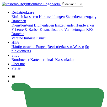
Registrierkasse
Einfach kassieren
Kartenzahlungen
Steuerberaterzugang
Branchen
Dienstleistung
Blumenladen
Einzelhandel
Handwerker
Friseure & Barber
Kosmetikstudio
Vermietungen
KFZ-
Branche
Vereine
Imbisse
Kunst
Hilfe
Häufig gestellte Fragen
Registrierkassen-Wissen
So
funktioniert's
Shop
Bondrucker
Kartenterminals
Kassenladen
Über uns
Preise
☰