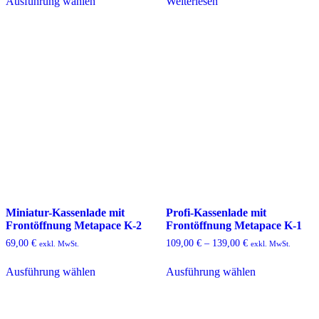
Ausführung wählen
Weiterlesen
Produkt
weist
mehrere
Varianten
auf.
Die
Optionen
können
auf
der
Produktseite
gewählt
werden
Miniatur-Kassenlade mit
Profi-Kassenlade mit
Frontöffnung Metapace K-2
Frontöffnung Metapace K-1
69,00
€
109,00
€
–
139,00
€
exkl. MwSt.
exkl. MwSt.
Dieses
Dieses
Ausführung wählen
Ausführung wählen
Produkt
Produkt
weist
weist
mehrere
mehrere
Varianten
Varianten