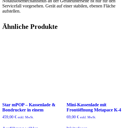
Notauslösemechanismus an der Geräteunterseite ist nur für den
Servicefall vorgesehen. Gerät auf einer stabilen, ebenen Fläche
aufstellen.
Ähnliche Produkte
Star mPOP – Kassenlade &
Mini-Kassenlade mit
Bondrucker in einem
Frontöffnung Metapace K-4
459,00
€
69,00
€
exkl. MwSt.
exkl. MwSt.
Dieses