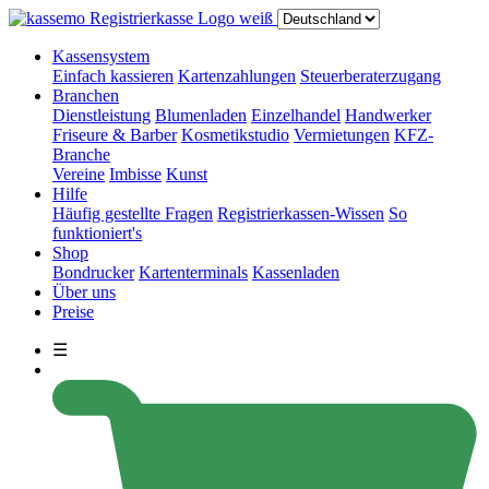
Kassensystem
Einfach kassieren
Kartenzahlungen
Steuerberaterzugang
Branchen
Dienstleistung
Blumenladen
Einzelhandel
Handwerker
Friseure & Barber
Kosmetikstudio
Vermietungen
KFZ-
Branche
Vereine
Imbisse
Kunst
Hilfe
Häufig gestellte Fragen
Registrierkassen-Wissen
So
funktioniert's
Shop
Bondrucker
Kartenterminals
Kassenladen
Über uns
Preise
☰