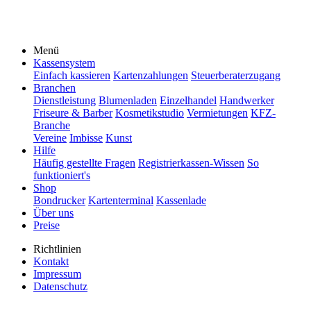
Menü
Kassensystem
Einfach kassieren
Kartenzahlungen
Steuerberaterzugang
Branchen
Dienstleistung
Blumenladen
Einzelhandel
Handwerker
Friseure & Barber
Kosmetikstudio
Vermietungen
KFZ-
Branche
Vereine
Imbisse
Kunst
Hilfe
Häufig gestellte Fragen
Registrierkassen-Wissen
So
funktioniert's
Shop
Bondrucker
Kartenterminal
Kassenlade
Über uns
Preise
Richtlinien
Kontakt
Impressum
Datenschutz