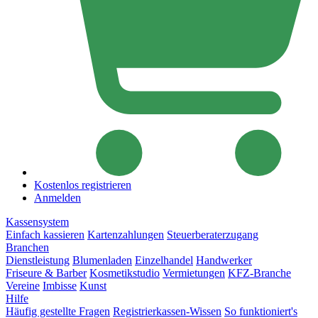
Kostenlos registrieren
Anmelden
Kassensystem
Einfach kassieren
Kartenzahlungen
Steuerberaterzugang
Branchen
Dienstleistung
Blumenladen
Einzelhandel
Handwerker
Friseure & Barber
Kosmetikstudio
Vermietungen
KFZ-Branche
Vereine
Imbisse
Kunst
Hilfe
Häufig gestellte Fragen
Registrierkassen-Wissen
So funktioniert's